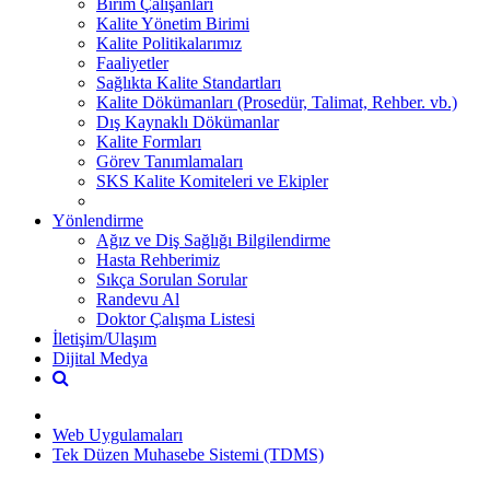
Birim Çalışanları
Kalite Yönetim Birimi
Kalite Politikalarımız
Faaliyetler
Sağlıkta Kalite Standartları
Kalite Dökümanları (Prosedür, Talimat, Rehber. vb.)
Dış Kaynaklı Dökümanlar
Kalite Formları
Görev Tanımlamaları
SKS Kalite Komiteleri ve Ekipler
Yönlendirme
Ağız ve Diş Sağlığı Bilgilendirme
Hasta Rehberimiz
Sıkça Sorulan Sorular
Randevu Al
Doktor Çalışma Listesi
İletişim/Ulaşım
Dijital Medya
Web Uygulamaları
Tek Düzen Muhasebe Sistemi (TDMS)