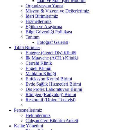
İdari ve Mali İşler Müdürü
Organizasyon Yapısı
Misyon & Vizyon ve Değerlerimiz
İdari Birimlerimiz
Hizmetlerimiz
Eğitim ve Araştırma
Bilgi Güvenliği Politikası
Tanıtım
Fotoğraf Galerisi
Tıbbi Birimler
Entegre (Genel Diş) Kliniği
İlk Muayene (ACİL) Kliniği
Cerrahi Klinik
Engeli Kliniği
Mahkûm Kliniği
Enfeksyon Kontol Birimi
Evde Sağlık Hizmetleri Birimi
Diş Protez Laboratuvarı Birimi
Röntgen (Radyoloji) Birimi
Restoratif (Dolgu Tedavisi)
Personellerimiz
Hekimlerimiz
Çalışan Geri Bildirim Anketi
Kalite Yönetimi