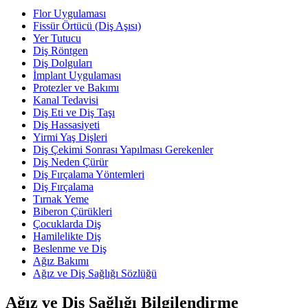
Flor Uygulaması
Fissür Örtücü (Diş Aşısı)
Yer Tutucu
Diş Röntgen
Diş Dolguları
İmplant Uygulaması
Protezler ve Bakımı
Kanal Tedavisi
Diş Eti ve Diş Taşı
Diş Hassasiyeti
Yirmi Yaş Dişleri
Diş Çekimi Sonrası Yapılması Gerekenler
Diş Neden Çürür
Diş Fırçalama Yöntemleri
Diş Fırçalama
Tırnak Yeme
Biberon Çürükleri
Çocuklarda Diş
Hamilelikte Diş
Beslenme ve Diş
Ağız Bakımı
Ağız ve Diş Sağlığı Sözlüğü
Ağız ve Diş Sağlığı Bilgilendirme