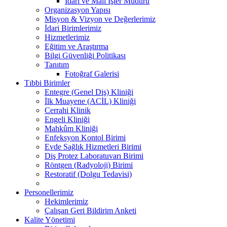
İdari ve Mali İşler Müdürü
Organizasyon Yapısı
Misyon & Vizyon ve Değerlerimiz
İdari Birimlerimiz
Hizmetlerimiz
Eğitim ve Araştırma
Bilgi Güvenliği Politikası
Tanıtım
Fotoğraf Galerisi
Tıbbi Birimler
Entegre (Genel Diş) Kliniği
İlk Muayene (ACİL) Kliniği
Cerrahi Klinik
Engeli Kliniği
Mahkûm Kliniği
Enfeksyon Kontol Birimi
Evde Sağlık Hizmetleri Birimi
Diş Protez Laboratuvarı Birimi
Röntgen (Radyoloji) Birimi
Restoratif (Dolgu Tedavisi)
Personellerimiz
Hekimlerimiz
Çalışan Geri Bildirim Anketi
Kalite Yönetimi