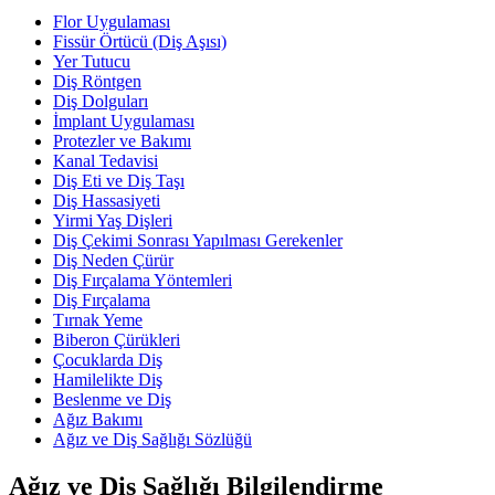
Flor Uygulaması
Fissür Örtücü (Diş Aşısı)
Yer Tutucu
Diş Röntgen
Diş Dolguları
İmplant Uygulaması
Protezler ve Bakımı
Kanal Tedavisi
Diş Eti ve Diş Taşı
Diş Hassasiyeti
Yirmi Yaş Dişleri
Diş Çekimi Sonrası Yapılması Gerekenler
Diş Neden Çürür
Diş Fırçalama Yöntemleri
Diş Fırçalama
Tırnak Yeme
Biberon Çürükleri
Çocuklarda Diş
Hamilelikte Diş
Beslenme ve Diş
Ağız Bakımı
Ağız ve Diş Sağlığı Sözlüğü
Ağız ve Diş Sağlığı Bilgilendirme