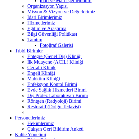
İdari ve Mali İşler Müdürü
Organizasyon Yapısı
Misyon & Vizyon ve Değerlerimiz
İdari Birimlerimiz
Hizmetlerimiz
Eğitim ve Araştırma
Bilgi Güvenliği Politikası
Tanıtım
Fotoğraf Galerisi
Tıbbi Birimler
Entegre (Genel Diş) Kliniği
İlk Muayene (ACİL) Kliniği
Cerrahi Klinik
Engeli Kliniği
Mahkûm Kliniği
Enfeksyon Kontol Birimi
Evde Sağlık Hizmetleri Birimi
Diş Protez Laboratuvarı Birimi
Röntgen (Radyoloji) Birimi
Restoratif (Dolgu Tedavisi)
Personellerimiz
Hekimlerimiz
Çalışan Geri Bildirim Anketi
Kalite Yönetimi